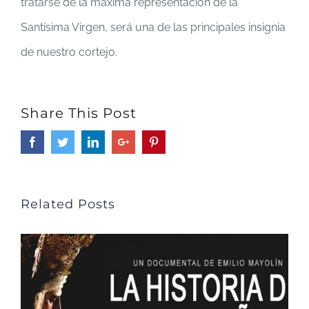
tratarse de la máxima representación de la
Santísima Virgen, será una de las principales insignia
de nuestro cortejo.
Share This Post
Facebook
Twitter
LinkedIn
Google+
Pinterest
Related Posts